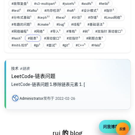
1
1
1
0
0
#故障复盘
#s3-multipart
#juicefs
#asdfs
#hello
0
2
1
2
3
1
#test
#Kafka
#内存检测
#raft
#设计模式
#指针
1
22
1
1
1
9
#分布式基础
#ceph
#hexo
#计划
#存储
#Linux网络
1
1
2
2
5
#有趣的问题
#cmake
#bug
#线程
#基础语法
1
4
3
1
2
1
#网络编程
#网络
#导入
#堆栈
#树
#双指针 滑动窗口
1
1
1
1
1
#hash
#链表
#滑动窗口
#双指针
#刷题合集
3
1
1
2
5
0
#mit6.828
#go
#面试
#git
#C++
#Halo
技术
#链表
LeetCode-链表问题
LeetCode-链表问题 1.移除链表元素 1. [
Administrator
发布于 2022-02-26
问我博客内容
反馈
rui 的 blog