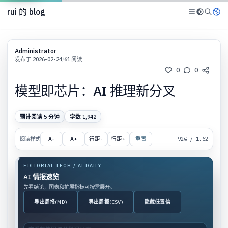
rui 的 blog
Administrator
发布于 2026-02-24
/
61 阅读
0
0
模型即芯片：AI 推理新分叉
预计阅读 5 分钟
字数 1,942
阅读样式
A-
A+
行距-
行距+
重置
92% / 1.62
EDITORIAL TECH / AI DAILY
AI 情报速览
先看结论，图表和扩展指标可按需展开。
导出周报(MD)
导出周报(CSV)
隐藏低置信