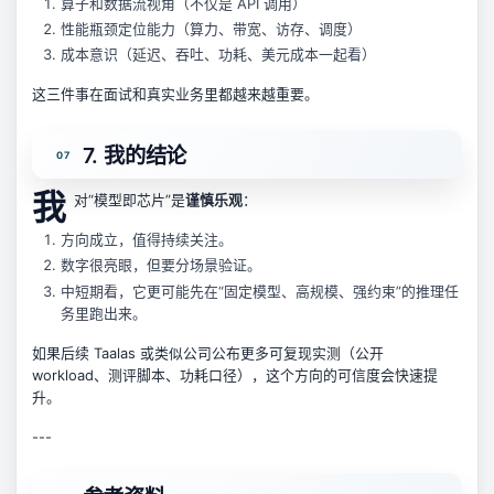
算子和数据流视角（不仅是 API 调用）
性能瓶颈定位能力（算力、带宽、访存、调度）
成本意识（延迟、吞吐、功耗、美元成本一起看）
这三件事在面试和真实业务里都越来越重要。
7. 我的结论
我
对“模型即芯片”是
谨慎乐观
：
方向成立，值得持续关注。
数字很亮眼，但要分场景验证。
中短期看，它更可能先在“固定模型、高规模、强约束”的推理任
务里跑出来。
如果后续 Taalas 或类似公司公布更多可复现实测（公开
workload、测评脚本、功耗口径），这个方向的可信度会快速提
升。
---