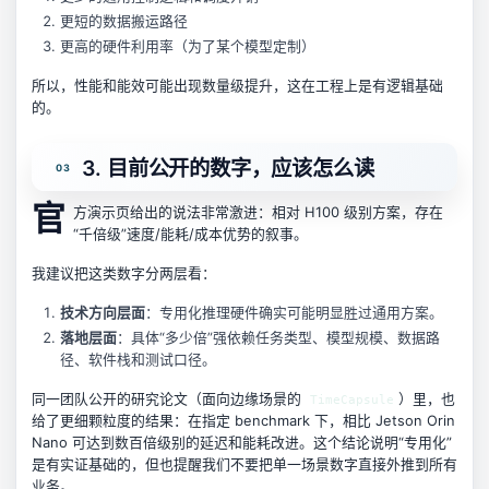
更短的数据搬运路径
更高的硬件利用率（为了某个模型定制）
所以，性能和能效可能出现数量级提升，这在工程上是有逻辑基础
的。
3. 目前公开的数字，应该怎么读
官
方演示页给出的说法非常激进：相对 H100 级别方案，存在
“千倍级”速度/能耗/成本优势的叙事。
我建议把这类数字分两层看：
技术方向层面
：专用化推理硬件确实可能明显胜过通用方案。
落地层面
：具体“多少倍”强依赖任务类型、模型规模、数据路
径、软件栈和测试口径。
同一团队公开的研究论文（面向边缘场景的
）里，也
TimeCapsule
给了更细颗粒度的结果：在指定 benchmark 下，相比 Jetson Orin
Nano 可达到数百倍级别的延迟和能耗改进。这个结论说明“专用化”
是有实证基础的，但也提醒我们不要把单一场景数字直接外推到所有
业务。